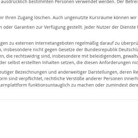
ausdrücklich bestimmten Personen verwendet werden. Der Betreibe
n wir Ihren Zugang löschen. Auch ungenutzte Kursräume können wir
der Garantien zur Verfügung gestellt. Jeder Nutzer der Dienste tr
ungen zu externen Internetangeboten regelmäßig darauf zu überpr
ten, insbesondere nicht gegen Gesetze der Bundesrepublik Deutschl
ten, die rechtswidrig sind, insbesondere mit beleidigendem, gewa
 oder selbst erstellten Inhalten setzen, die diesen Anforderungen n
eutiger Bezeichnungen und anderweitiger Darstellungen, deren Re
form sind verpflichtet, rechtliche Verstöße anderer Personen inne
er Lernplattform funktionsuntauglich zu machen oder zumindest de