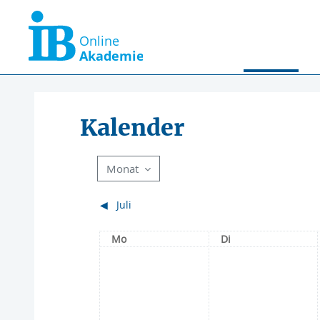
Zum Hauptinhalt
Startseite
Kalender
Kalender
Monat
◀︎
Juli
Montag
Dienstag
Mo
Di