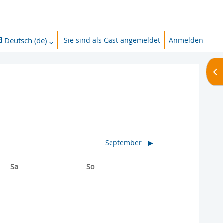
Deutsch ‎(de)‎
Sie sind als Gast angemeldet
Anmelden
abe umschalten
Blo
September
▶︎
Samstag
Sonntag
Sa
So
g, 1. August
Keine Termine, Samstag, 2. August
Keine Termine, Sonntag, 3. August
2
3