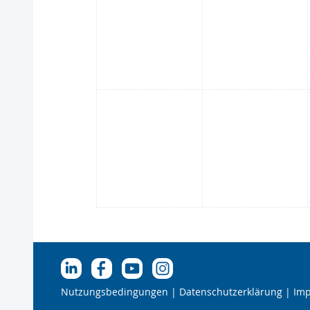
Sin eventos, lunes, 26 enero
Sin eventos, martes, 2
26
27
Nutzungsbedingungen
Datenschutzerklärung
Im