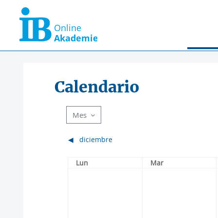
Salta al contenido principal
Página Principal
Calenda
Calendario
Mes
◀︎
diciembre
Lunes
Martes
Lun
Mar