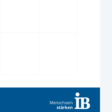
 30 enero
Sin eventos, sábado, 31 enero
31