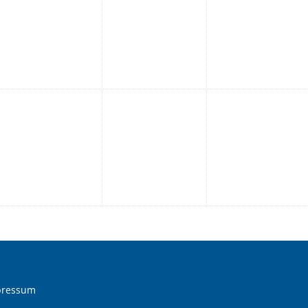
7 enero
Sin eventos, miércoles, 28 enero
Sin eventos, jueves, 29 enero
Sin eventos, viernes,
28
29
30
pressum