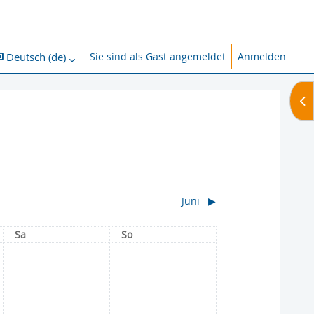
Deutsch ‎(de)‎
Sie sind als Gast angemeldet
Anmelden
abe umschalten
Blo
Juni
▶︎
Samstag
Sonntag
Sa
So
g, 1. Mai
Keine Termine, Samstag, 2. Mai
Keine Termine, Sonntag, 3. Mai
2
3