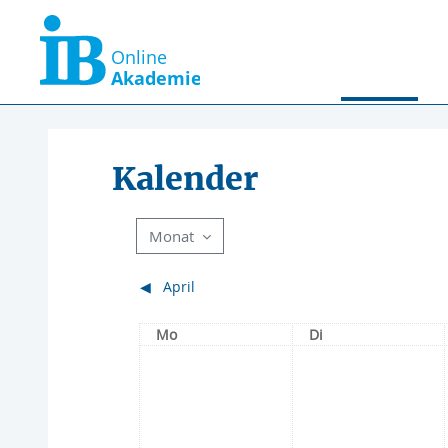
Zum Hauptinhalt
Startseite
Kalender
Kalender
Monat
◀︎
April
Montag
Dienstag
Mo
Di