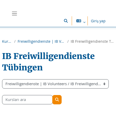
Ana içeriğe git
Yan panel
Giriş yap
Arama girişini değiştir
Kurslar
Freiwilligendienste | IB Volunteers
IB Freiwilligendienste Tübingen
IB Freiwilligendienste
Tübingen
Kurs Kategorileri
Kursları ara
Kursları ara