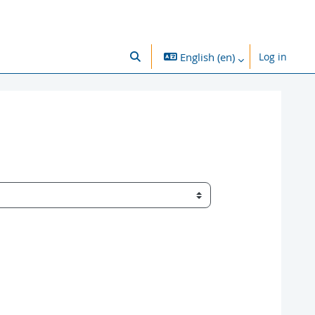
English ‎(en)‎
Log in
Toggle search input