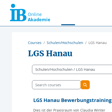
Skip to main content
Home
Course Offers
Courses
Schulen/Hochschulen
LGS Hanau
LGS Hanau
Course categories
Search courses
Search courses
LGS Hanau Bewerbungstraining
Dies ist der Praxisraum von Claudia Winter