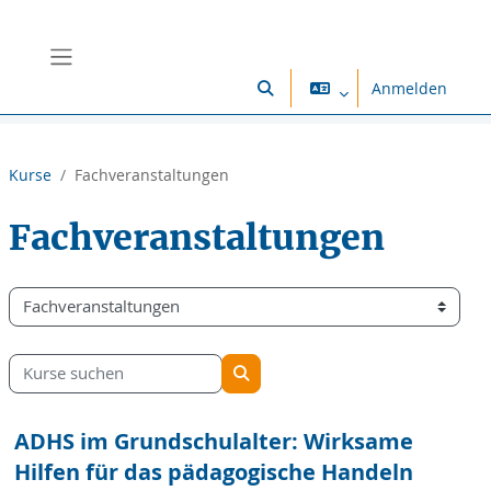
Zum Hauptinhalt
Website-Übersicht
Anmelden
Sucheingabe umschalten
Kurse
Fachveranstaltungen
Fachveranstaltungen
Kursbereiche
Kurse suchen
Kurse suchen
ADHS im Grundschulalter: Wirksame
Hilfen für das pädagogische Handeln