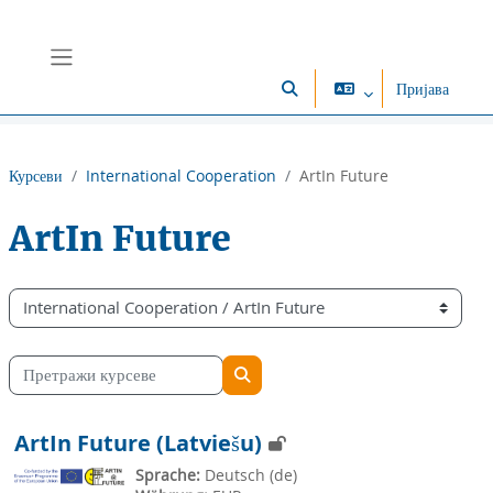
Иди на главни садржај
Бочни панел
Пријава
Укључи/искључи поље за пр
Курсеви
International Cooperation
ArtIn Future
ArtIn Future
Категорије курсева
Претражи курсеве
Претражи курсеве
ArtIn Future (Latviešu)
Sprache
:
Deutsch ‎(de)‎