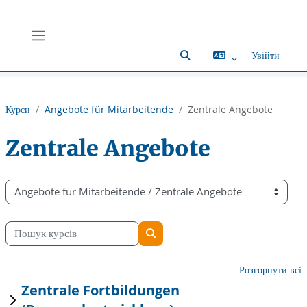
Перейти до головного вмісту
Бокова панель
Увійти
Переключити введення пош
Курси
Angebote für Mitarbeitende
Zentrale Angebote
Zentrale Angebote
Категорії курсів
Пошук курсів
Пошук курсів
Розгорнути всі
Zentrale Fortbildungen