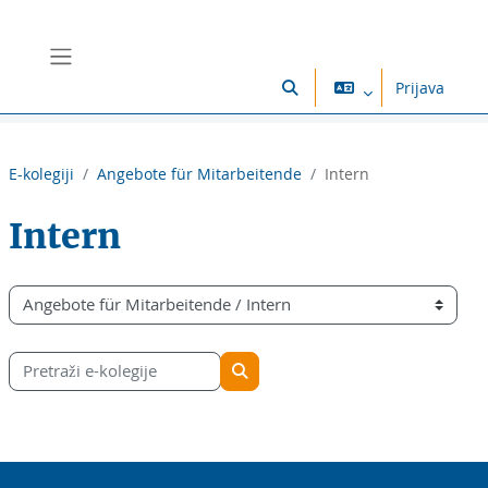
Preskoči na sadržaj
Bočni panel
Prijava
Toggle search input
E-kolegiji
Angebote für Mitarbeitende
Intern
Intern
Popis e-kolegija
Pretraži e-kolegije
Pretraži e-kolegije