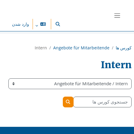
رش به محتوای اصلی
پنل کناری
وارد شدن
Toggle search input
کورس ها
Angebote für Mitarbeitende
Intern
Intern
کتگوریهای کورس
جستجوی کورس ها
جستجوی کورس ها