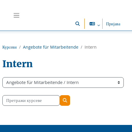
Иди на главни садржај
Бочни панел
Пријава
Укључи/искључи поље за пр
Курсеви
Angebote für Mitarbeitende
Intern
Intern
Категорије курсева
Претражи курсеве
Претражи курсеве