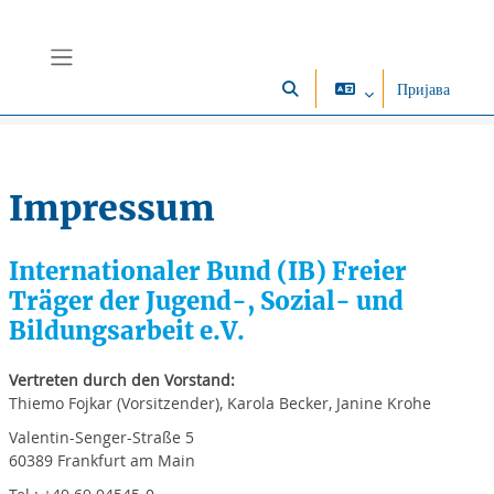
Иди на главни садржај
Бочни панел
Пријава
Укључи/искључи поље за пр
Impressum
Internationaler Bund (IB) Freier
Träger der Jugend-, Sozial- und
Bildungsarbeit e.V.
Vertreten durch den Vorstand:
Thiemo Fojkar (Vorsitzender), Karola Becker, Janine Krohe
Valentin-Senger-Straße 5
60389 Frankfurt am Main