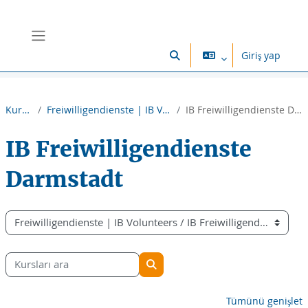
Ana içeriğe git
Yan panel
Giriş yap
Arama girişini değiştir
Kurslar
Freiwilligendienste | IB Volunteers
IB Freiwilligendienste Darmstadt
IB Freiwilligendienste
Darmstadt
Kurs Kategorileri
Kursları ara
Kursları ara
Tümünü genişlet