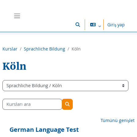
Ana içeriğe git
Yan panel
Giriş yap
Arama girişini değiştir
Kurslar
Sprachliche Bildung
Köln
Köln
Kurs Kategorileri
Kursları ara
Kursları ara
Tümünü genişlet
German Language Test